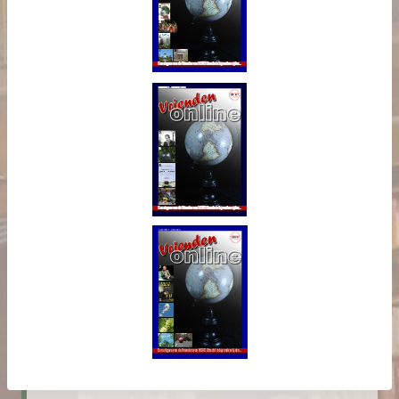
Vrienden
online nr. 4 -
maart 2021
Vrienden
online nr. 3 -
december
2020
Vrienden
online nr. 2 -
oktober 2020