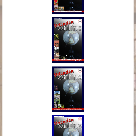
Vrienden
online nr. 6 -
september
2021
Vrienden
online nr. 5 -
mei 2021