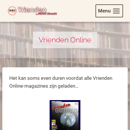
Doorgaan
Menu
naar
inhoud
Vrienden Online
Het kan soms even duren voordat alle Vrienden
Online-magazines zijn geladen…